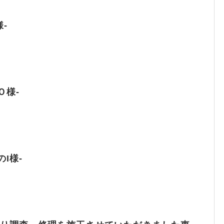
-
Ｏ様‐
I様-